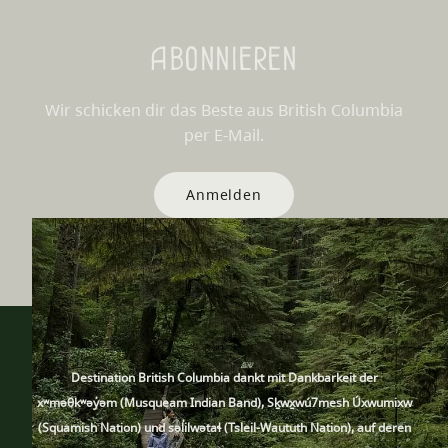
Abonnieren
Wir schicken dir das Beste aus British Columbia
per E-Mail.
Anmelden
Destination British Columbia dankt mit Dankbarkeit der
xʷməθkʷəy̓əm (Musqueam Indian Band), Sḵwx̱wú7mesh Úxwumixw
(Squamish Nation) und səl̓ilwətaɬ (Tsleil-Waututh Nation), auf deren