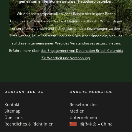
gemeinsamen Territorien wir unser Hauptbüro betreiben.
Wir erkennen respektvoll an, dass Reisen hier
in ganz British
Columbia auf dem Gebiet der First Nations
stattfinden. Wir würdigen
unsere fortlaufenden und sich entwickelnden Beziehungen zu den
First Nations, Inuit
und Métis
und laden Besucher*innen ein, sich uns
auf diesem gemeinsamen Weg des Verständnisses anzuschließen.
Erfahre mehr über
das Engagement von Destination British Columbia
für Wahrheit und Versöhnung
.
Destination BC
Unsere Websites
Kontakt
Reisebranche
Sitemap
Medien
Über uns
Unternehmen
Rechtliches & Richtlinien
简体中文 – China