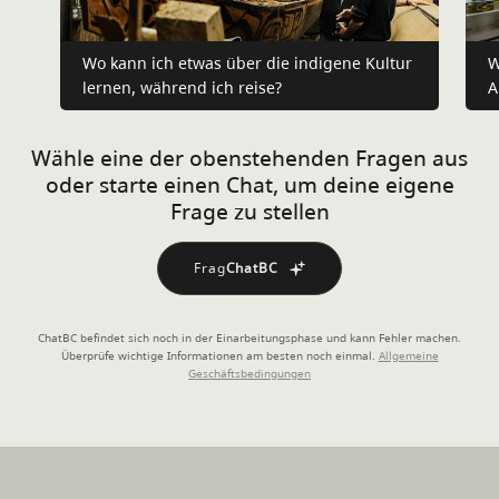
Wo kann ich etwas über die indigene Kultur
W
lernen, während ich reise?
A
Wähle eine der obenstehenden Fragen aus
oder starte einen Chat, um deine eigene
Frage zu stellen
Frag
ChatBC
ChatBC befindet sich noch in der Einarbeitungsphase und kann Fehler machen.
Überprüfe wichtige Informationen am besten noch einmal.
Allgemeine
Geschäftsbedingungen