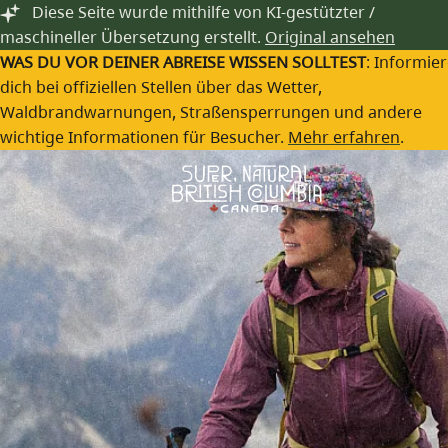
Zum Hauptinhalt springen
Diese Seite wurde mithilfe von KI-gestützter /
Birthplace of Adventure
maschineller Übersetzung erstellt.
Original ansehen
Locals in der Region The
WAS DU VOR DEINER ABREISE WISSEN SOLLTEST
: Informie
dich bei offiziellen Stellen über das Wetter,
Birthplace of Adventure
Waldbrandwarnungen, Straßensperrungen und andere
wichtige Informationen für Besucher.
Mehr erfahren
.