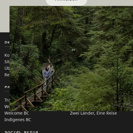
Destination BC
Unsere Websites
Kontakt
Reisebranche
Sitemap
Medien
Über uns
Unternehmen
Rechtliches & Richtlinien
简体中文 – China
Partnerseiten
Auf dieser Website
Trade & Invest BC
Reisevorschläge
Work BC
Praktische Tipps
Welcome BC
Zwei Länder, Eine Reise
Indigenes BC
Social Media