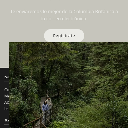
Te enviaremos lo mejor de la Columbia Británica a
tu correo electrónico.
Regístrate
Destination BC
Nuestros Sitios
Contáctanos
Industria de Viajes
Mapa del sitio
Medios
Acerca de
Corporativo
Legal y Políticas
简体中文 – China
Sitios de Socios
En este sitio