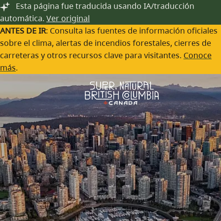
Festivales y Eventos
Saltar al contenido principal
Esta página fue traducida usando IA/traducción
automática.
Ver original
A lo largo del año, las comunidades de Columbia Británica
ANTES DE IR
: Consulta las fuentes de información oficiales
organizan una gran variedad de Eventos la gastronomía,
sobre el clima, alertas de incendios forestales, cierres de
las bebidas, la cultura, las artes y mucho más.
carreteras y otros recursos clave para visitantes.
Conoce
más
.