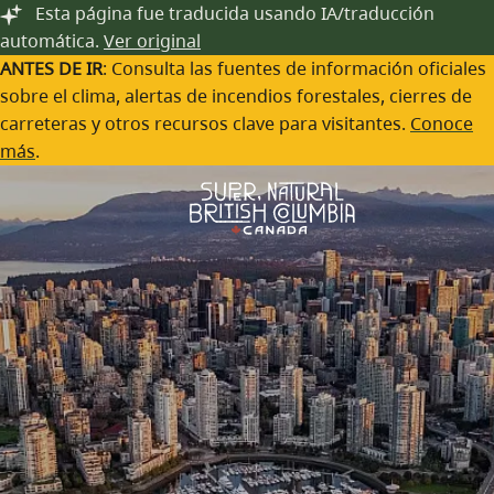
Festivales y Eventos
Saltar al contenido principal
Esta página fue traducida usando IA/traducción
automática.
Ver original
A lo largo del año, las comunidades de Columbia Británica
ANTES DE IR
: Consulta las fuentes de información oficiales
organizan una gran variedad de Eventos la gastronomía,
sobre el clima, alertas de incendios forestales, cierres de
las bebidas, la cultura, las artes y mucho más.
carreteras y otros recursos clave para visitantes.
Conoce
más
.