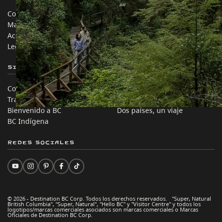
Contáctanos
Industria de Viajes
Mapa del sitio
Medios
Acerca de
Corporativo
Legal y Políticas
简体中文 – China
Sitios de Socios
En este sitio
Comercio e Inversión BC
Ideas de viaje
Trabaja en BC
Consejos Prácticos
Bienvenido a BC
Dos países, un viaje
BC Indígena
Redes sociales
© 2026 - Destination BC Corp. Todos los derechos reservados. "Super, Natural
British Columbia", "Super, Natural", "Hello BC" y "Visitor Centre" y todos los
logotipos/marcas comerciales asociados son marcas comerciales o Marcas
Oficiales de Destination BC Corp.