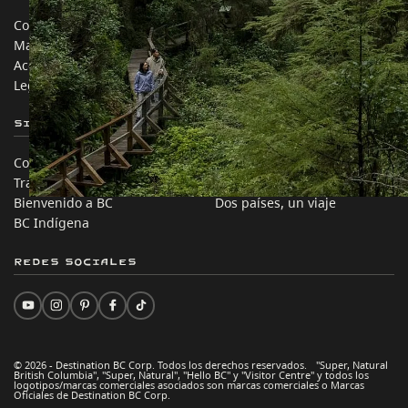
Contáctanos
Industria de Viajes
Mapa del sitio
Medios
Acerca de
Corporativo
Legal y Políticas
简体中文 – China
Sitios de Socios
En este sitio
Comercio e Inversión BC
Ideas de viaje
Trabaja en BC
Consejos Prácticos
Bienvenido a BC
Dos países, un viaje
BC Indígena
Redes sociales
© 2026 - Destination BC Corp. Todos los derechos reservados. "Super, Natural
British Columbia", "Super, Natural", "Hello BC" y "Visitor Centre" y todos los
logotipos/marcas comerciales asociados son marcas comerciales o Marcas
Oficiales de Destination BC Corp.