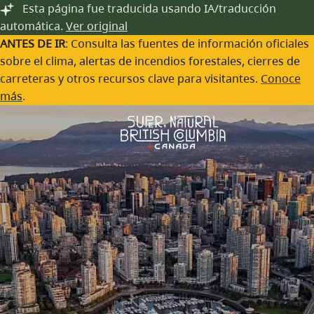
Festivales y Eventos
Saltar al contenido principal
Esta página fue traducida usando IA/traducción
automática.
Ver original
A lo largo del año, las comunidades de Columbia Británica
ANTES DE IR
: Consulta las fuentes de información oficiales
organizan una gran variedad de Eventos la gastronomía,
sobre el clima, alertas de incendios forestales, cierres de
las bebidas, la cultura, las artes y mucho más.
carreteras y otros recursos clave para visitantes.
Conoce
más
.