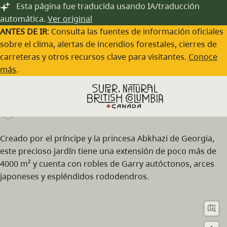
Saltar al contenido principal
Esta página fue traducida usando IA/traducción
automática.
Ver original
ANTES DE IR
: Consulta las fuentes de información oficiales
sobre el clima, alertas de incendios forestales, cierres de
carreteras y otros recursos clave para visitantes.
Conoce
Abkhazi Garden
más
.
Visita el sitio web
Creado por el príncipe y la princesa Abkhazi de Georgia,
este precioso jardín tiene una extensión de poco más de
4000 m² y cuenta con robles de Garry autóctonos, arces
japoneses y espléndidos rododendros.