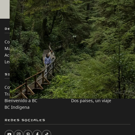
Destination BC
Nuestros Sitios
Contáctanos
Industria de Viajes
Mapa del sitio
Medios
Acerca de
Corporativo
Legal y Políticas
简体中文 – China
Sitios de Socios
En este sitio
Comercio e Inversión BC
Ideas de viaje
Trabaja en BC
Consejos Prácticos
Bienvenido a BC
Dos países, un viaje
BC Indígena
Redes sociales