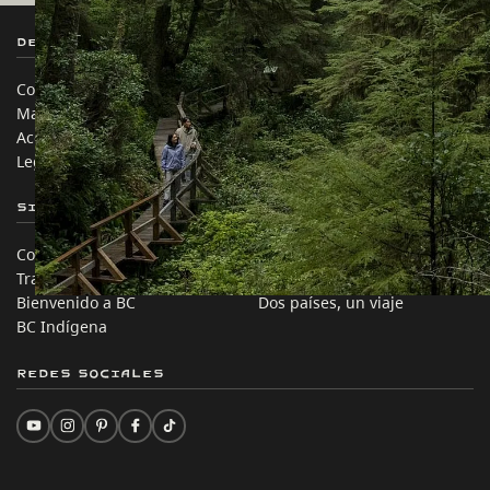
Destination BC
Nuestros Sitios
Contáctanos
Industria de Viajes
Mapa del sitio
Medios
Acerca de
Corporativo
Legal y Políticas
简体中文 – China
Sitios de Socios
En este sitio
Comercio e Inversión BC
Ideas de viaje
Trabaja en BC
Consejos Prácticos
Bienvenido a BC
Dos países, un viaje
BC Indígena
Redes sociales