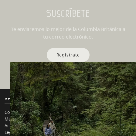
Suscríbete
Te enviaremos lo mejor de la Columbia Británica a
tu correo electrónico.
Regístrate
Destination BC
Nuestros Sitios
Contáctanos
Industria de Viajes
Mapa del sitio
Medios
Acerca de
Corporativo
Legal y Políticas
简体中文 – China