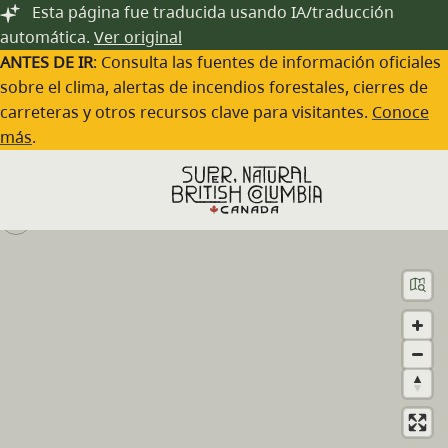
Saltar al contenido principal
Esta página fue traducida usando IA/traducción
automática.
Ver original
ANTES DE IR
: Consulta las fuentes de información oficiales
sobre el clima, alertas de incendios forestales, cierres de
carreteras y otros recursos clave para visitantes.
Conoce
Broken Islands Lodge
más
.
Visita el sitio web