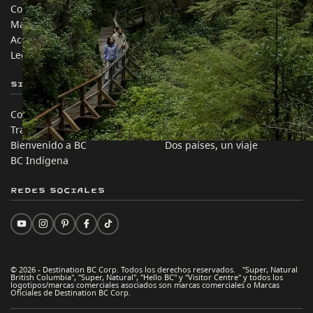
Contáctanos
Industria de Viajes
Mapa del sitio
Medios
Acerca de
Corporativo
Legal y Políticas
简体中文 – China
Sitios de Socios
En este sitio
Comercio e Inversión BC
Ideas de viaje
Trabaja en BC
Consejos Prácticos
Bienvenido a BC
Dos países, un viaje
BC Indígena
Redes sociales
© 2026 - Destination BC Corp. Todos los derechos reservados. "Super, Natural
British Columbia", "Super, Natural", "Hello BC" y "Visitor Centre" y todos los
logotipos/marcas comerciales asociados son marcas comerciales o Marcas
Oficiales de Destination BC Corp.