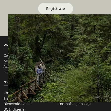
Regístrate
Destination BC
Nuestros Sitios
Contáctanos
Industria de Viajes
Mapa del sitio
Medios
Acerca de
Corporativo
Legal y Políticas
简体中文 – China
Sitios de Socios
En este sitio
Comercio e Inversión BC
Ideas de viaje
Trabaja en BC
Consejos Prácticos
Bienvenido a BC
Dos países, un viaje
BC Indígena