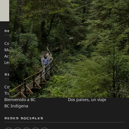
Destination BC
Nuestros Sitios
Contáctanos
Industria de Viajes
Mapa del sitio
Medios
Acerca de
Corporativo
Legal y Políticas
简体中文 – China
Sitios de Socios
En este sitio
Comercio e Inversión BC
Ideas de viaje
Trabaja en BC
Consejos Prácticos
Bienvenido a BC
Dos países, un viaje
BC Indígena
Redes sociales