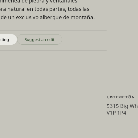
imenea de piedra y ventanales
a natural en todas partes, todas las
o de un exclusivo albergue de montaña.
sting
Suggest an edit
Ubicación
5315 Big Whi
V1P 1P4