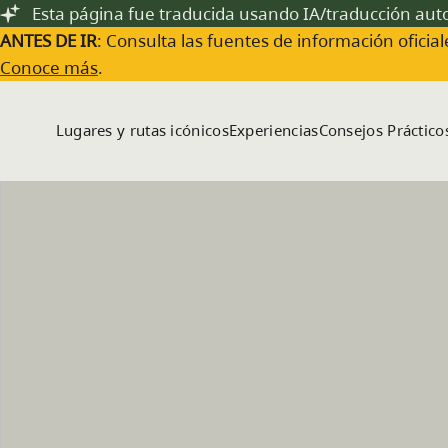
Saltar al contenido principal
Esta página fue traducida usando IA/traducción au
ANTES DE IR
: Consulta las fuentes de información oficiale
Conoce más
.
Lugares y rutas icónicos
Experiencias
Consejos Práctico