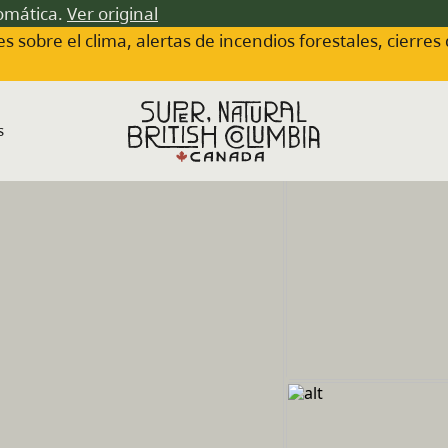
tomática.
Ver original
s sobre el clima, alertas de incendios forestales, cierres
s