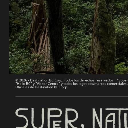
Destination BC
Nuestro
Contáctanos
Industria 
Mapa del sitio
Medios
Acerca de
Corporati
Legal y Políticas
简体中
© 2026 - Destination BC Corp. Todos los derechos reservados. "Super, 
"Hello BC" y "Visitor Centre" y todos los logotipos/marcas comercial
Oficiales de Destination BC Corp.