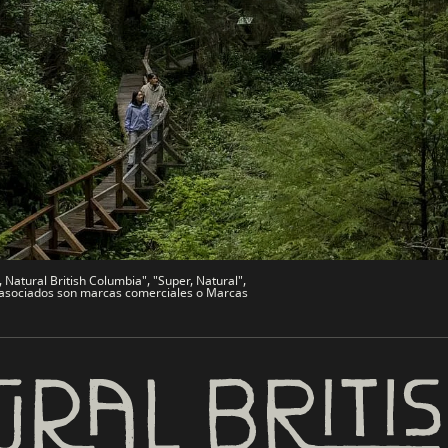
s Sitios
Sitios de Socios
de Viajes
Comercio e Inversión BC
Trabaja en BC
vo
Bienvenido a BC
文 – China
BC Indígena
Natural British Columbia", "Super, Natural",
es asociados son marcas comerciales o Marcas