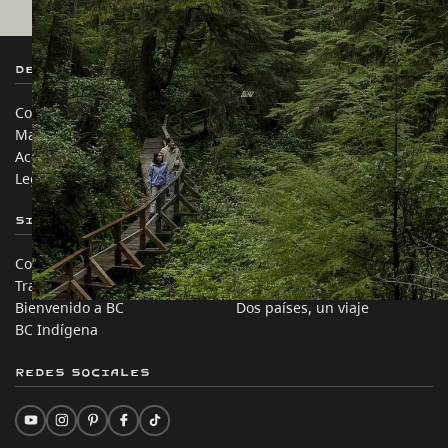
Destination BC
Nuestros Sitios
Contáctanos
Industria de Viajes
Mapa del sitio
Medios
Acerca de
Corporativo
Legal y Políticas
简体中文 – China
Sitios de Socios
En este sitio
Comercio e Inversión BC
Ideas de viaje
Trabaja en BC
Consejos Prácticos
Bienvenido a BC
Dos países, un viaje
BC Indígena
Redes sociales