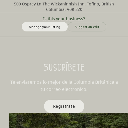
500 Osprey Ln The Wickaninnish Inn, Tofino, British
Columbia, V0R 2Z0
Is this your business?
Manage your listing
Suggest an edit
Suscríbete
Te enviaremos lo mejor de la Columbia Británica a
tu correo electrónico.
Regístrate