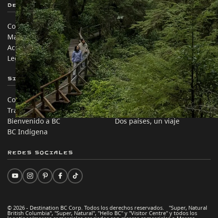
Destination BC
Nuestros Sitios
Contáctanos
Industria de Viajes
Mapa del sitio
Medios
Acerca de
Corporativo
Legal y Políticas
简体中文 – China
Sitios de Socios
En este sitio
Comercio e Inversión BC
Ideas de viaje
Trabaja en BC
Consejos Prácticos
Bienvenido a BC
Dos países, un viaje
BC Indígena
Redes sociales
© 2026 - Destination BC Corp. Todos los derechos reservados. "Super, Natural
British Columbia", "Super, Natural", "Hello BC" y "Visitor Centre" y todos los