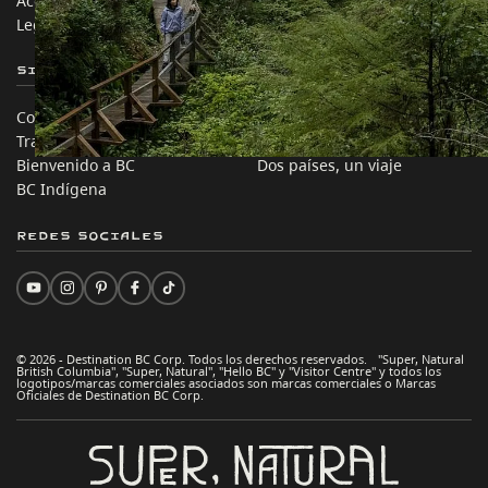
Acerca de
Corporativo
Legal y Políticas
简体中文 – China
Sitios de Socios
En este sitio
Comercio e Inversión BC
Ideas de viaje
Trabaja en BC
Consejos Prácticos
Bienvenido a BC
Dos países, un viaje
BC Indígena
Redes sociales
© 2026 - Destination BC Corp. Todos los derechos reservados. "Super, Natural
British Columbia", "Super, Natural", "Hello BC" y "Visitor Centre" y todos los
logotipos/marcas comerciales asociados son marcas comerciales o Marcas
Oficiales de Destination BC Corp.