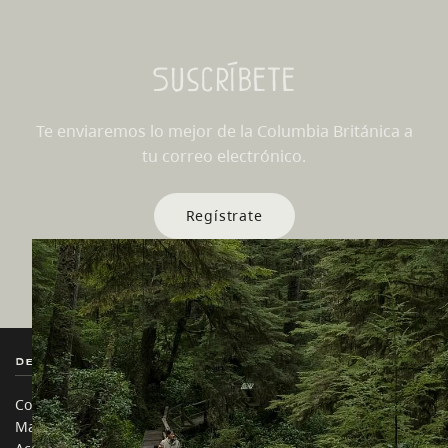
Suscríbete
Te enviaremos lo mejor de la Columbia Británica a
tu correo electrónico.
Regístrate
Destination BC
Nuestros Sitios
Contáctanos
Industria de Viajes
Mapa del sitio
Medios