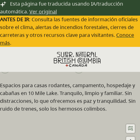
Saltar al contenido principal
Esta página fue traducida usando IA/traducción
automática.
Ver original
ANTES DE IR
: Consulta las fuentes de información oficiales
sobre el clima, alertas de incendios forestales, cierres de
carreteras y otros recursos clave para visitantes.
Conoce
Lazy Daze Resort
más
.
Visita el sitio web
(250) 992-6700
Espacios para casas rodantes, campamento, hospedaje y
cabañas en 10 Mile Lake. Tranquilo, limpio y familiar. Sin
distracciones, lo que ofrecemos es paz y tranquilidad. Sin
ruido de trenes, solo los hermosos colimbos.