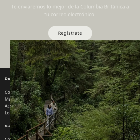
Te enviaremos lo mejor de la Columbia Británica a
tu correo electrónico.
Regístrate
Destination BC
Nuestros Sitios
Contáctanos
Industria de Viajes
Mapa del sitio
Medios
Acerca de
Corporativo
Legal y Políticas
简体中文 – China
Sitios de Socios
En este sitio
Comercio e Inversión BC
Ideas de viaje