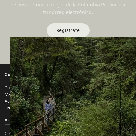
Te enviaremos lo mejor de la Columbia Británica a
tu correo electrónico.
Regístrate
Destination BC
Nuestros Sitios
Contáctanos
Industria de Viajes
Mapa del sitio
Medios
Acerca de
Corporativo
Legal y Políticas
简体中文 – China
Sitios de Socios
En este sitio
Comercio e Inversión BC
Ideas de viaje