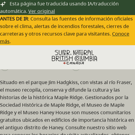
Saltar al contenido principal
Esta página fue traducida usando IA/traducción
automática.
Ver original
ANTES DE IR
: Consulta las fuentes de información oficiales
sobre el clima, alertas de incendios forestales, cierres de
carreteras y otros recursos clave para visitantes.
Conoce
Maple Ridge Museum
más
.
Visita el sitio web
(604) 463-5311
Situado en el parque Jim Hadgkiss, con vistas al río Fraser,
el museo recopila, conserva y difunde la cultura y las
historias de la histórica Maple Ridge. Gestionados por la
Sociedad Histórica de Maple Ridge, el Museo de Maple
Ridge y el Museo Haney House son museos comunitarios
gratuitos ubicados en edificios de importancia histórica en
el antiguo distrito de Haney. Consulte nuestro sitio web
para conocer los horarios de visita actualizados, obtener