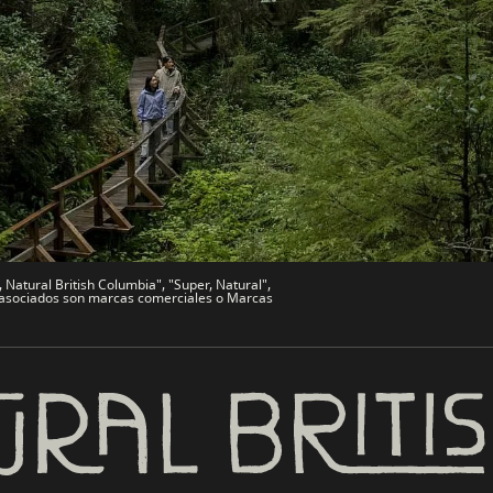
de Viajes
Comercio e Inversión BC
Trabaja en BC
vo
Bienvenido a BC
文 – China
BC Indígena
Natural British Columbia", "Super, Natural",
es asociados son marcas comerciales o Marcas