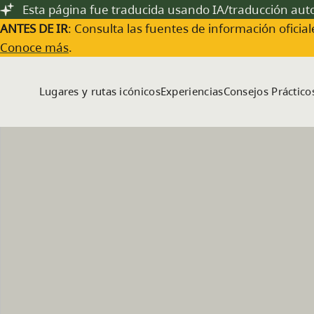
Saltar al contenido principal
Esta página fue traducida usando IA/traducción au
ANTES DE IR
: Consulta las fuentes de información oficiale
Conoce más
.
Lugares y rutas icónicos
Experiencias
Consejos Práctico