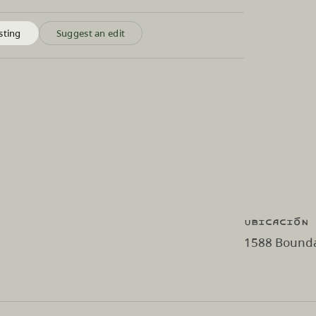
sting
Suggest an edit
Ubicación
1588 Bounda