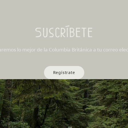
Suscríbete
aremos lo mejor de la Columbia Británica a tu correo elec
Regístrate
s Sitios
Sitios de Socios