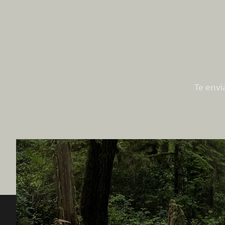
Te envi
Destination BC
Nuestro