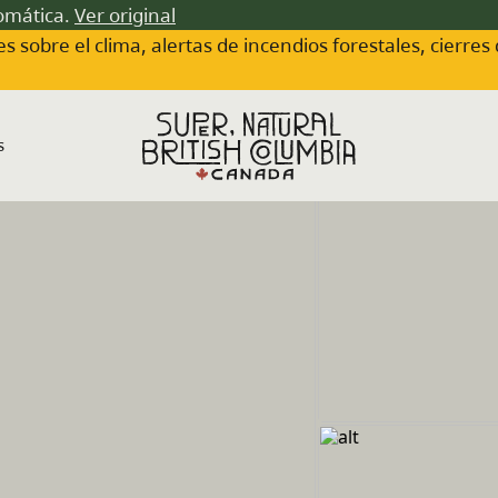
tomática.
Ver original
s sobre el clima, alertas de incendios forestales, cierres
s