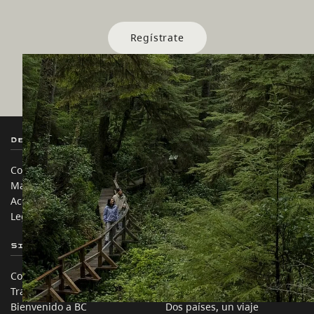
Regístrate
Destination BC
Nuestros Sitios
Contáctanos
Industria de Viajes
Mapa del sitio
Medios
Acerca de
Corporativo
Legal y Políticas
简体中文 – China
Sitios de Socios
En este sitio
Comercio e Inversión BC
Ideas de viaje
Trabaja en BC
Consejos Prácticos
Bienvenido a BC
Dos países, un viaje