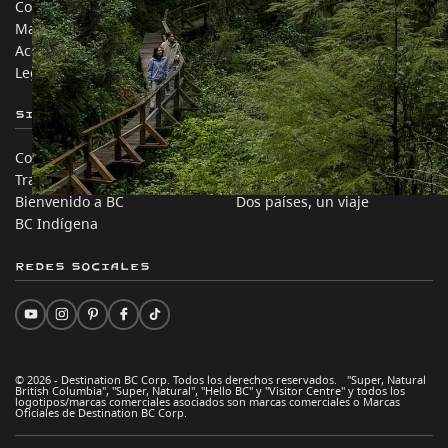
Contáctanos
Industria de Viajes
Mapa del sitio
Medios
Acerca de
Corporativo
Legal y Políticas
简体中文 – China
Sitios de Socios
En este sitio
Comercio e Inversión BC
Ideas de viaje
Trabaja en BC
Consejos Prácticos
Bienvenido a BC
Dos países, un viaje
BC Indígena
Redes sociales
© 2026 - Destination BC Corp. Todos los derechos reservados. "Super, Natural
British Columbia", "Super, Natural", "Hello BC" y "Visitor Centre" y todos los
logotipos/marcas comerciales asociados son marcas comerciales o Marcas
Oficiales de Destination BC Corp.