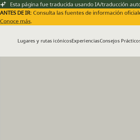
Saltar al contenido principal
Esta página fue traducida usando IA/traducción au
ANTES DE IR
: Consulta las fuentes de información oficiale
Conoce más
.
Lugares y rutas icónicos
Experiencias
Consejos Práctico