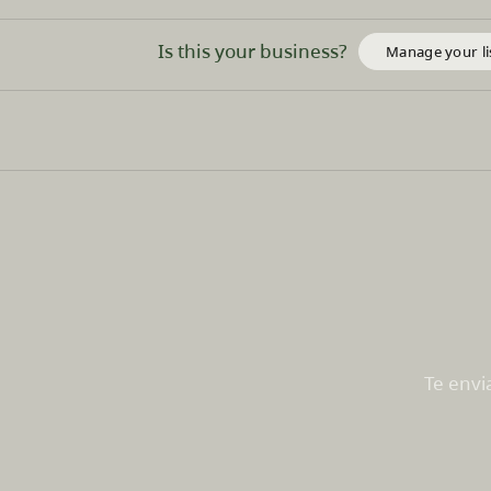
Is this your business?
Manage your li
Te envi