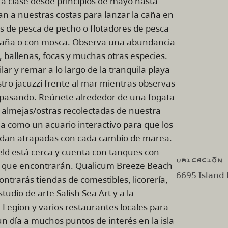
a clase desde principios de mayo hasta
n a nuestras costas para lanzar la caña en
s de pesca de pecho o flotadores de pesca
n caña o con mosca. Observa una abundancia
, ballenas, focas y muchas otras especies.
lar y remar a lo largo de la tranquila playa
stro jacuzzi frente al mar mientras observas
os pasando. Reúnete alrededor de una fogata
r almejas/ostras recolectadas de nuestra
 como un acuario interactivo para que los
edan atrapadas con cada cambio de marea.
eld está cerca y cuenta con tanques con
Ubicación
es que encontrarán. Qualicum Breeze Beach
6695 Island
ntrarás tiendas de comestibles, licorería,
udio de arte Salish Sea Art y a la
Legion y varios restaurantes locales para
un día a muchos puntos de interés en la isla