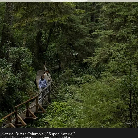
s Sitios
Sitios de Socios
de Viajes
Comercio e Inversión BC
Trabaja en BC
vo
Bienvenido a BC
文 – China
BC Indígena
Natural British Columbia", "Super, Natural",
es asociados son marcas comerciales o Marcas