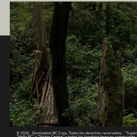
Destination BC
Nuestro
Contáctanos
Industria 
Mapa del sitio
Medios
Acerca de
Corporati
Legal y Políticas
简体中
© 2026 - Destination BC Corp. Todos los derechos reservados. "Super, 
"Hello BC" y "Visitor Centre" y todos los logotipos/marcas comercial