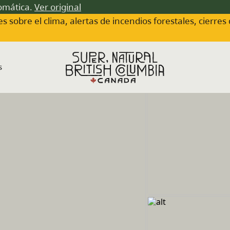
tomática.
Ver original
s sobre el clima, alertas de incendios forestales, cierres
s