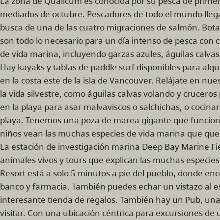
La zona de Qualicum es conocida por su pesca de primer
mediados de octubre. Pescadores de todo el mundo llega
busca de una de las cuatro migraciones de salmón. Bota
son todo lo necesario para un día intenso de pesca co
de vida marina, incluyendo garzas azules, águilas calvas
Hay kayaks y tablas de paddle surf disponibles para alqui
en la costa este de la isla de Vancouver. Relájate en nue
la vida silvestre, como águilas calvas volando y crucer
en la playa para asar malvaviscos o salchichas, o cocina
playa. Tenemos una poza de marea gigante que funciona
niños vean las muchas especies de vida marina que qu
La estación de investigación marina Deep Bay Marine Fi
animales vivos y tours que explican las muchas especi
Resort está a solo 5 minutos a pie del pueblo, donde enco
banco y farmacia. También puedes echar un vistazo al est
interesante tienda de regalos. También hay un Pub, una 
visitar. Con una ubicación céntrica para excursiones de 