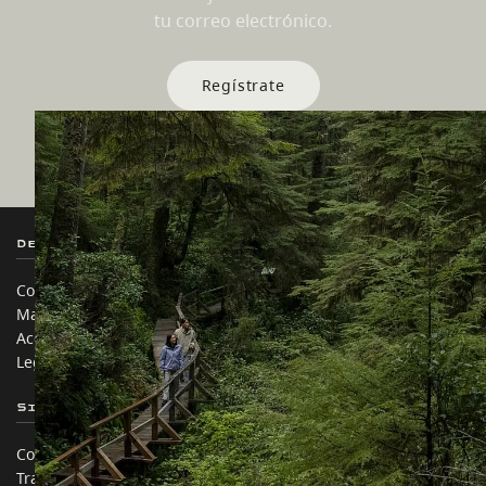
tu correo electrónico.
Regístrate
Destination BC
Nuestros Sitios
Contáctanos
Industria de Viajes
Mapa del sitio
Medios
Acerca de
Corporativo
Legal y Políticas
简体中文 – China
Sitios de Socios
En este sitio
Comercio e Inversión BC
Ideas de viaje
Trabaja en BC
Consejos Prácticos