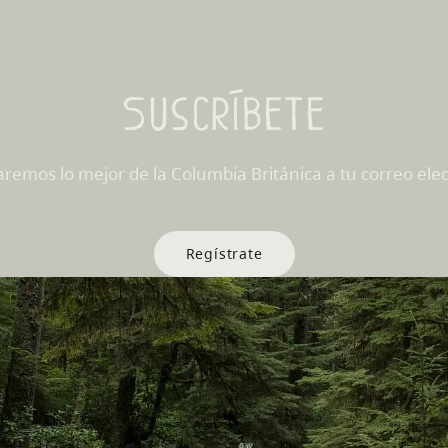
Suscríbete
aremos lo mejor de la Columbia Británica a tu correo elec
Regístrate
s Sitios
Sitios de Socios