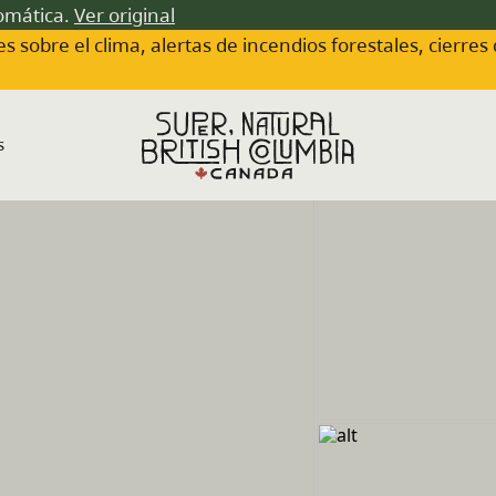
tomática.
Ver original
s sobre el clima, alertas de incendios forestales, cierres
s