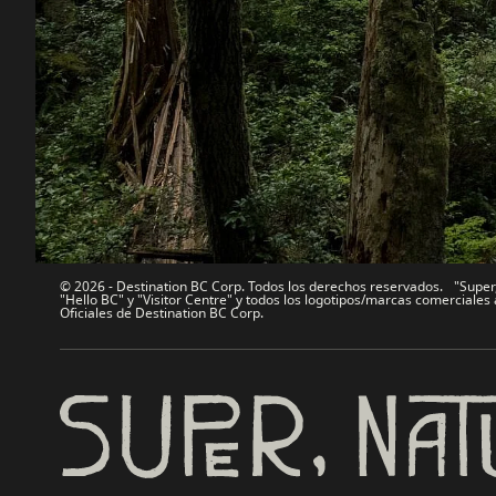
Contáctanos
Industria 
Mapa del sitio
Medios
Acerca de
Corporati
Legal y Políticas
简体中
© 2026 - Destination BC Corp. Todos los derechos reservados. "Super, 
"Hello BC" y "Visitor Centre" y todos los logotipos/marcas comercial
Oficiales de Destination BC Corp.