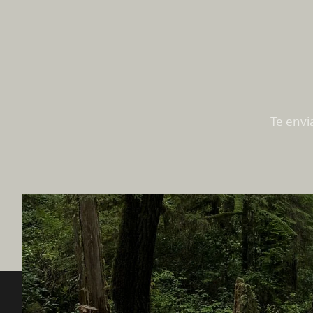
Te envi
Destination BC
Nuestro