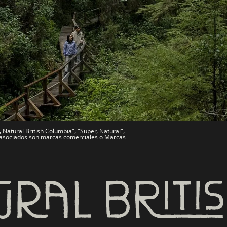
de Viajes
Comercio e Inversión BC
Trabaja en BC
vo
Bienvenido a BC
文 – China
BC Indígena
Natural British Columbia", "Super, Natural",
es asociados son marcas comerciales o Marcas