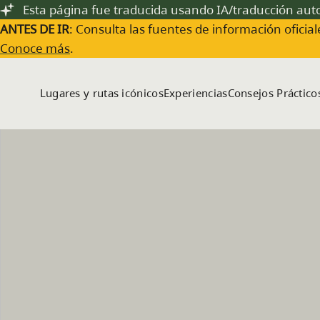
Saltar al contenido principal
Esta página fue traducida usando IA/traducción au
ANTES DE IR
: Consulta las fuentes de información oficiale
Conoce más
.
Lugares y rutas icónicos
Experiencias
Consejos Práctico