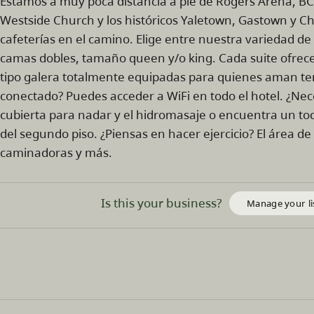
Estamos a muy poca distancia a pie de Rogers Arena, BC 
Westside Church y los históricos Yaletown, Gastown y C
cafeterías en el camino. Elige entre nuestra variedad de
camas dobles, tamaño queen y/o king. Cada suite ofrece
tipo galera totalmente equipadas para quienes aman t
conectado? Puedes acceder a WiFi en todo el hotel. ¿Nece
cubierta para nadar y el hidromasaje o encuentra un to
del segundo piso. ¿Piensas en hacer ejercicio? El área de 
caminadoras y más.
Is this your business?
Manage your li