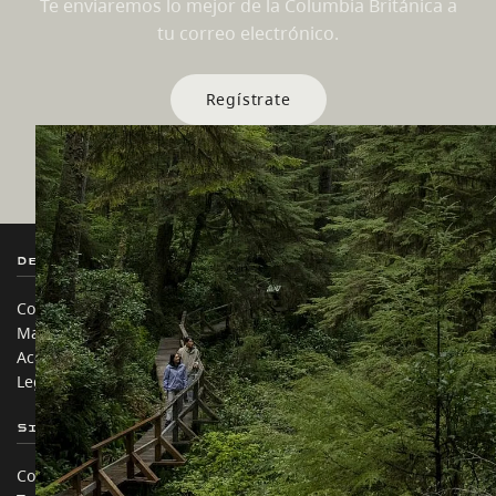
Te enviaremos lo mejor de la Columbia Británica a
tu correo electrónico.
Regístrate
Destination BC
Nuestros Sitios
Contáctanos
Industria de Viajes
Mapa del sitio
Medios
Acerca de
Corporativo
Legal y Políticas
简体中文 – China
Sitios de Socios
En este sitio
Comercio e Inversión BC
Ideas de viaje