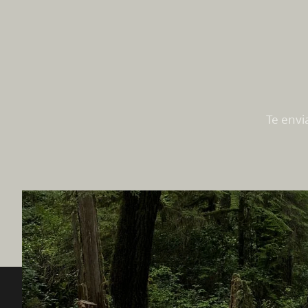
Te envi
Destination BC
Nuestro