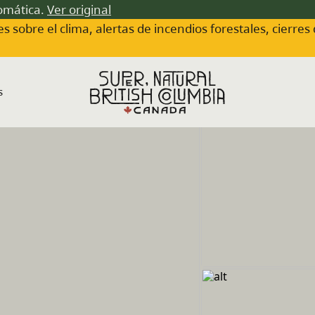
tomática.
Ver original
s sobre el clima, alertas de incendios forestales, cierres
s