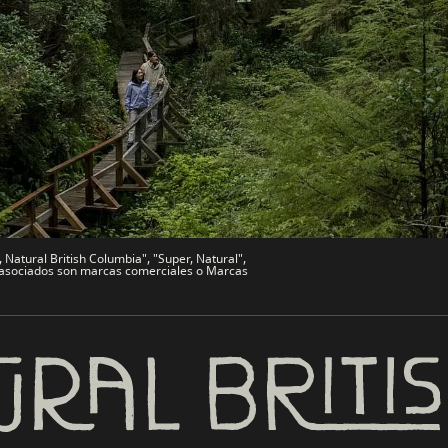
de Viajes
Comercio e Inversión BC
Trabaja en BC
vo
Bienvenido a BC
文 – China
BC Indígena
Natural British Columbia", "Super, Natural",
es asociados son marcas comerciales o Marcas