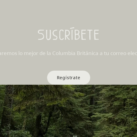
Suscríbete
aremos lo mejor de la Columbia Británica a tu correo elec
Regístrate
s Sitios
Sitios de Socios