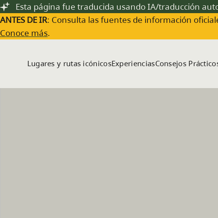
Saltar al contenido principal
Esta página fue traducida usando IA/traducción au
ANTES DE IR
: Consulta las fuentes de información oficiale
Conoce más
.
Lugares y rutas icónicos
Experiencias
Consejos Práctico