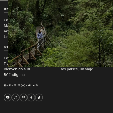
Destination BC
Nuestros Sitios
Contáctanos
Industria de Viajes
Mapa del sitio
Medios
Acerca de
Corporativo
Legal y Políticas
简体中文 – China
Sitios de Socios
En este sitio
Comercio e Inversión BC
Ideas de viaje
Trabaja en BC
Consejos Prácticos
Bienvenido a BC
Dos países, un viaje
BC Indígena
Redes sociales