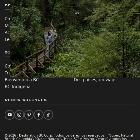
Destination BC
Nuestros Sitios
Contáctanos
Industria de Viajes
Mapa del sitio
Medios
Acerca de
Corporativo
Legal y Políticas
简体中文 – China
Sitios de Socios
En este sitio
Comercio e Inversión BC
Ideas de viaje
Trabaja en BC
Consejos Prácticos
Bienvenido a BC
Dos países, un viaje
BC Indígena
Redes sociales
© 2026 - Destination BC Corp. Todos los derechos reservados. "Super, Natural
British Columbia", "Super, Natural", "Hello BC" y "Visitor Centre" y todos los