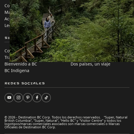
Contáctanos
Industria de Viajes
Mapa del sitio
Medios
Acerca de
Corporativo
Legal y Políticas
简体中文 – China
Sitios de Socios
En este sitio
Comercio e Inversión BC
Ideas de viaje
Trabaja en BC
Consejos Prácticos
Bienvenido a BC
Dos países, un viaje
BC Indígena
Redes sociales
© 2026 - Destination BC Corp. Todos los derechos reservados. "Super, Natural
British Columbia", "Super, Natural", "Hello BC" y "Visitor Centre" y todos los
logotipos/marcas comerciales asociados son marcas comerciales o Marcas
Oficiales de Destination BC Corp.