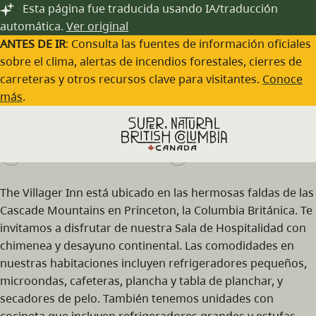
Saltar al contenido principal
Esta página fue traducida usando IA/traducción
automática.
Ver original
ANTES DE IR
: Consulta las fuentes de información oficiales
sobre el clima, alertas de incendios forestales, cierres de
carreteras y otros recursos clave para visitantes.
Conoce
The Villager Inn
más
.
Visita el sitio web
(250) 295-6996
The Villager Inn está ubicado en las hermosas faldas de las
Cascade Mountains en Princeton, la Columbia Británica. Te
invitamos a disfrutar de nuestra Sala de Hospitalidad con
chimenea y desayuno continental. Las comodidades en
nuestras habitaciones incluyen refrigeradores pequeños,
microondas, cafeteras, plancha y tabla de planchar, y
secadores de pelo. También tenemos unidades con
cocineta que incluyen refrigeradores grandes y estufas.