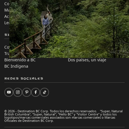
Contáctanos
Industria de Viajes
Mapa del sitio
Medios
Acerca de
Corporativo
Legal y Políticas
简体中文 – China
Sitios de Socios
En este sitio
Comercio e Inversión BC
Ideas de viaje
Trabaja en BC
Consejos Prácticos
Bienvenido a BC
Dos países, un viaje
BC Indígena
Redes sociales
© 2026 - Destination BC Corp. Todos los derechos reservados. "Super, Natural
British Columbia", "Super, Natural", "Hello BC" y "Visitor Centre" y todos los
logotipos/marcas comerciales asociados son marcas comerciales o Marcas
Oficiales de Destination BC Corp.