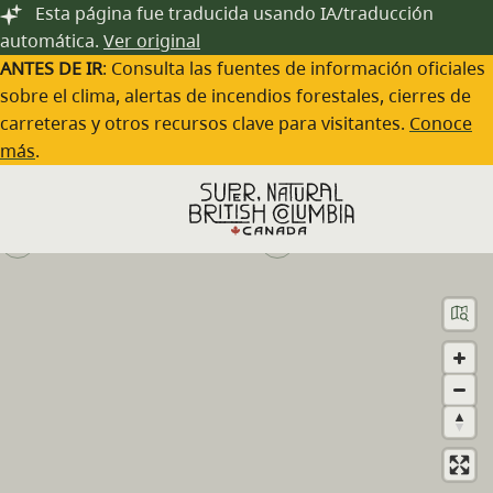
Saltar al contenido principal
Esta página fue traducida usando IA/traducción
automática.
Ver original
ANTES DE IR
: Consulta las fuentes de información oficiales
sobre el clima, alertas de incendios forestales, cierres de
carreteras y otros recursos clave para visitantes.
Conoce
Vidette Gold Mine Resort
más
.
Visita el sitio web
(250) 395-0845