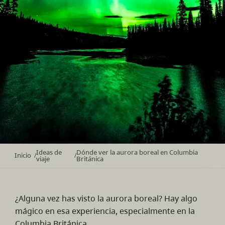
Ideas de
Dónde ver la aurora boreal en Columbia
Inicio
/
/
viaje
Británica
¿Alguna vez has visto la aurora boreal? Hay algo
mágico en esa experiencia, especialmente en la
Columbia Británica.