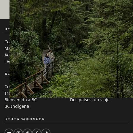
Destination BC
Nuestros Sitios
Contáctanos
Industria de Viajes
Mapa del sitio
Medios
Acerca de
Corporativo
Legal y Políticas
简体中文 – China
Sitios de Socios
En este sitio
Comercio e Inversión BC
Ideas de viaje
Trabaja en BC
Consejos Prácticos
Bienvenido a BC
Dos países, un viaje
BC Indígena
Redes sociales