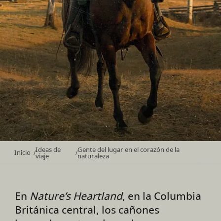
Ideas de
Gente del lugar en el corazón de la
Inicio
/
/
viaje
naturaleza
En
Nature’s Heartland
, en la Columbia
Británica central, los cañones