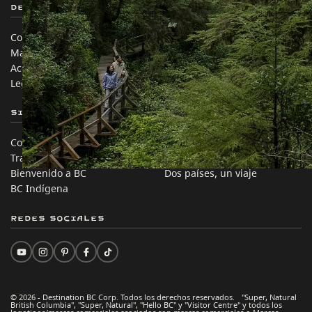
Destination BC
Nuestros Sitios
Contáctanos
Industria de Viajes
Mapa del sitio
Medios
Acerca de
Corporativo
Legal y Políticas
简体中文 – China
Sitios de Socios
En este sitio
Comercio e Inversión BC
Ideas de viaje
Trabaja en BC
Consejos Prácticos
Bienvenido a BC
Dos países, un viaje
BC Indígena
Redes sociales
© 2026 - Destination BC Corp. Todos los derechos reservados. "Super, Natural
British Columbia", "Super, Natural", "Hello BC" y "Visitor Centre" y todos los