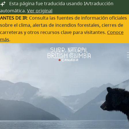
Saltar al contenido principal
Los 10 mejores lugares que visitar
Esta página fue traducida usando IA/traducción
automática.
Ver original
en Columbia Británica
ANTES DE IR
: Consulta las fuentes de información oficiales
sobre el clima, alertas de incendios forestales, cierres de
Tiffany Lewis | 1 de febrero de 2023
Por:
carreteras y otros recursos clave para visitantes.
Conoce
Compartir:
más
.