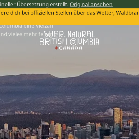
s
ineller Übersetzung erstellt.
Original ansehen
iere dich bei offiziellen Stellen über das Wetter, Wa
Columbia eine Vielzahl
und vieles mehr feiern.