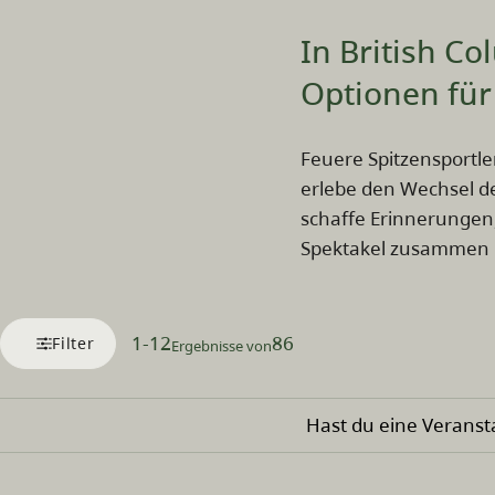
In British C
Optionen für 
Feuere Spitzensportle
erlebe den Wechsel de
schaffe Erinnerungen,
Spektakel zusammen m
1
-
12
86
Filter
Ergebnisse von
Hast du eine Veransta