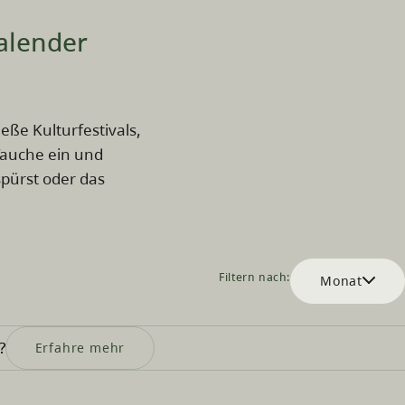
kalender
eße Kulturfestivals,
Tauche ein und
spürst oder das
Filtern nach:
Monat
?
Erfahre mehr