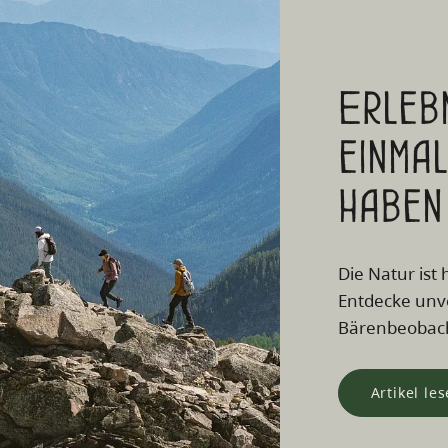
Erlebn
einma
haben
Die Natur ist 
Entdecke unve
Bärenbeobach
Artikel le