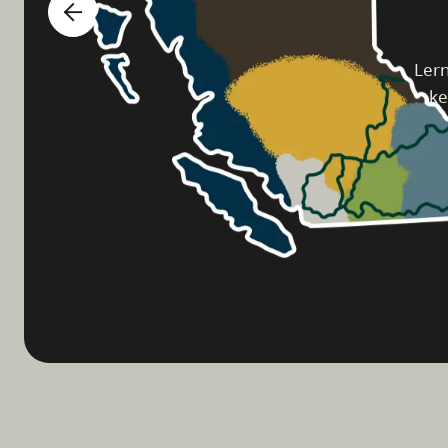
Lern
ke
he