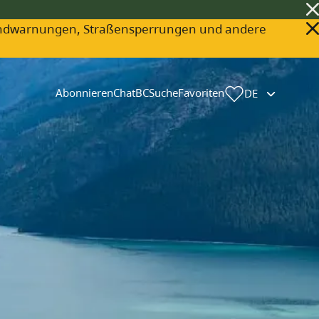
ldbrandwarnungen, Straßensperrungen und andere
Abonnieren
ChatBC
Suche
Favoriten