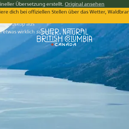
t herein
ineller Übersetzung erstellt.
Original ansehen
iere dich bei offiziellen Stellen über das Wetter, Wa
 Kaleidoskop aus
 etwas wirklich
super,