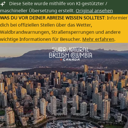
Festivals & Events
Zum Hauptinhalt springen
Diese Seite wurde mithilfe von KI-gestützter /
maschineller Übersetzung erstellt.
Original ansehen
Das ganze Jahr über veranstalten Gemeinden in British
WAS DU VOR DEINER ABREISE WISSEN SOLLTEST
: Informie
Columbia eine Vielzahl von Veranstaltungen, die Essen,
dich bei offiziellen Stellen über das Wetter,
Trinken, Kultur, Kunst und vieles mehr feiern.
Waldbrandwarnungen, Straßensperrungen und andere
wichtige Informationen für Besucher.
Mehr erfahren
.