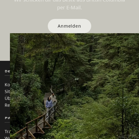
per E-Mail.
Anmelden
Destination BC
Unsere Websites
Kontakt
Reisebranche
Sitemap
Medien
Über uns
Unternehmen
Rechtliches & Richtlinien
简体中文 – China
Partnerseiten
Auf dieser Website
Trade & Invest BC
Reisevorschläge
Work BC
Praktische Tipps