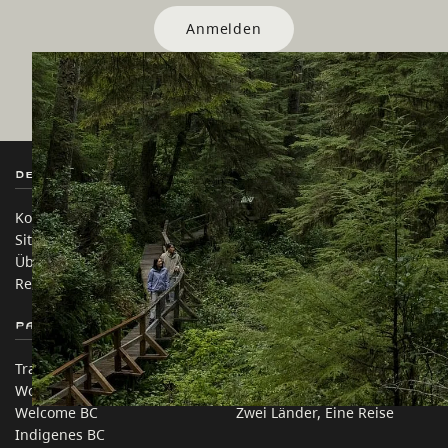
Anmelden
Destination BC
Unsere Websites
Kontakt
Reisebranche
Sitemap
Medien
Über uns
Unternehmen
Rechtliches & Richtlinien
简体中文 – China
Partnerseiten
Auf dieser Website
Trade & Invest BC
Reisevorschläge
Work BC
Praktische Tipps
Welcome BC
Zwei Länder, Eine Reise
Indigenes BC