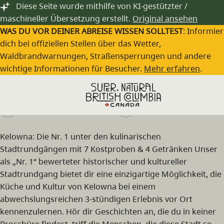
Zum Hauptinhalt springen
Diese Seite wurde mithilfe von KI-gestützter /
maschineller Übersetzung erstellt.
Original ansehen
WAS DU VOR DEINER ABREISE WISSEN SOLLTEST
: Informie
dich bei offiziellen Stellen über das Wetter,
Waldbrandwarnungen, Straßensperrungen und andere
A Taste Of Kelowna Food Tours
wichtige Informationen für Besucher.
Mehr erfahren
.
Besuche die Webseite
(250) 801-9317
Kelowna: Die Nr. 1 unter den kulinarischen
Stadtrundgängen mit 7 Kostproben & 4 Getränken Unser
als „Nr. 1“ bewerteter historischer und kultureller
Stadtrundgang bietet dir eine einzigartige Möglichkeit, die
Küche und Kultur von Kelowna bei einem
abwechslungsreichen 3-stündigen Erlebnis vor Ort
kennenzulernen. Hör dir Geschichten an, die du in keiner
Broschüre findest, triff die Menschen, die diese Stadt so