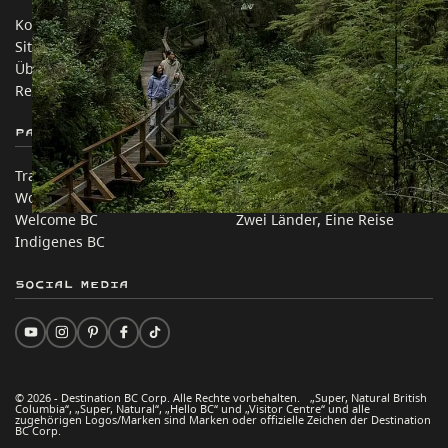
Kontakt
Reisebranche
Sitemap
Medien
Über uns
Unternehmen
Rechtliches & Richtlinien
简体中文 – China
Partnerseiten
Auf dieser Website
Trade & Invest BC
Reisevorschläge
Work BC
Praktische Tipps
Welcome BC
Zwei Länder, Eine Reise
Indigenes BC
Social Media
© 2026 - Destination BC Corp. Alle Rechte vorbehalten. „Super, Natural British
Columbia“, „Super, Natural“, „Hello BC“ und „Visitor Centre“ und alle
zugehörigen Logos/Marken sind Marken oder offizielle Zeichen der Destination
BC Corp.