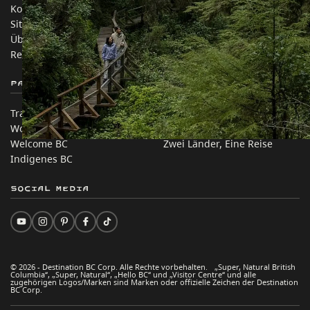
Kontakt
Reisebranche
Sitemap
Medien
Über uns
Unternehmen
Rechtliches & Richtlinien
简体中文 – China
Partnerseiten
Auf dieser Website
Trade & Invest BC
Reisevorschläge
Work BC
Praktische Tipps
Welcome BC
Zwei Länder, Eine Reise
Indigenes BC
Social Media
© 2026 - Destination BC Corp. Alle Rechte vorbehalten. „Super, Natural British
Columbia“, „Super, Natural“, „Hello BC“ und „Visitor Centre“ und alle
zugehörigen Logos/Marken sind Marken oder offizielle Zeichen der Destination
BC Corp.