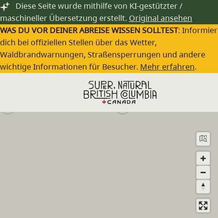
Zum Hauptinhalt springen
Diese Seite wurde mithilfe von KI-gestützter /
maschineller Übersetzung erstellt.
Original ansehen
WAS DU VOR DEINER ABREISE WISSEN SOLLTEST
: Informie
dich bei offiziellen Stellen über das Wetter,
Waldbrandwarnungen, Straßensperrungen und andere
Anahim Lake Resort & RV Park
wichtige Informationen für Besucher.
Mehr erfahren
.
Besuche die Webseite
(250) 742-3242