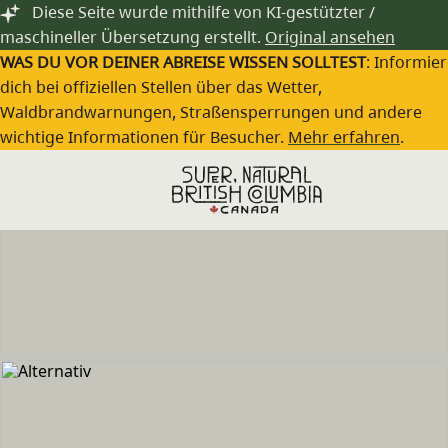
Zum Hauptinhalt springen
Diese Seite wurde mithilfe von KI-gestützter /
maschineller Übersetzung erstellt.
Original ansehen
WAS DU VOR DEINER ABREISE WISSEN SOLLTEST
: Informie
dich bei offiziellen Stellen über das Wetter,
Waldbrandwarnungen, Straßensperrungen und andere
wichtige Informationen für Besucher.
Mehr erfahren
.