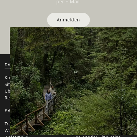
per E-Mail.
Anmelden
Destination BC
Unsere Websites
Kontakt
Reisebranche
Sitemap
Medien
Über uns
Unternehmen
Rechtliches & Richtlinien
简体中文 – China
Partnerseiten
Auf dieser Website
Trade & Invest BC
Reisevorschläge
Work BC
Praktische Tipps