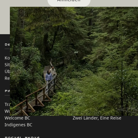
Destination BC
Unsere Websites
Kontakt
Reisebranche
Sitemap
Medien
Über uns
Unternehmen
Rechtliches & Richtlinien
简体中文 – China
Partnerseiten
Auf dieser Website
Trade & Invest BC
Reisevorschläge
Work BC
Praktische Tipps
Welcome BC
Zwei Länder, Eine Reise
Indigenes BC
Social Media