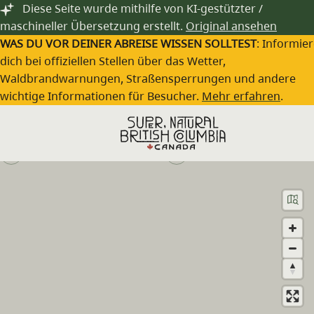
Zum Hauptinhalt springen
Diese Seite wurde mithilfe von KI-gestützter /
maschineller Übersetzung erstellt.
Original ansehen
WAS DU VOR DEINER ABREISE WISSEN SOLLTEST
: Informie
dich bei offiziellen Stellen über das Wetter,
Waldbrandwarnungen, Straßensperrungen und andere
Best Western Williams Lake Hotel
wichtige Informationen für Besucher.
Mehr erfahren
.
Besuche die Webseite
(250) 374-0034