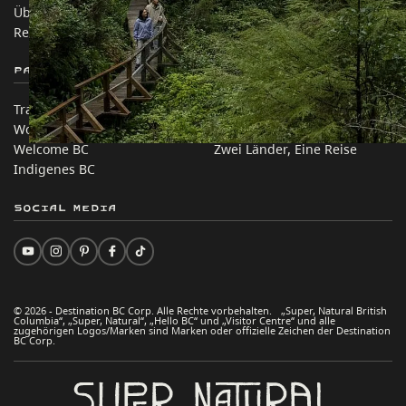
Über uns
Unternehmen
Rechtliches & Richtlinien
简体中文 – China
Partnerseiten
Auf dieser Website
Trade & Invest BC
Reisevorschläge
Work BC
Praktische Tipps
Welcome BC
Zwei Länder, Eine Reise
Indigenes BC
Social Media
© 2026 - Destination BC Corp. Alle Rechte vorbehalten. „Super, Natural British
Columbia“, „Super, Natural“, „Hello BC“ und „Visitor Centre“ und alle
zugehörigen Logos/Marken sind Marken oder offizielle Zeichen der Destination
BC Corp.