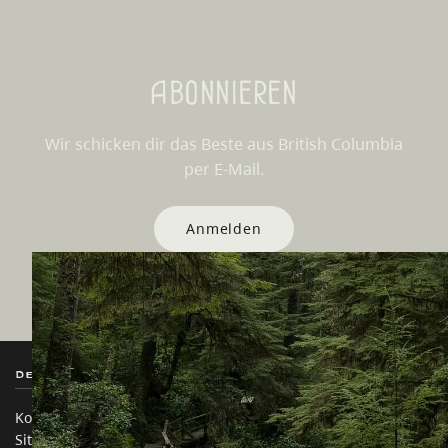
Abonnieren
Wir schicken dir das Beste aus British Columbia
per E-Mail.
Anmelden
Destination BC
Unsere Websites
Kontakt
Reisebranche
Sitemap
Medien