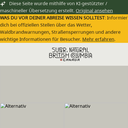
Zum Hauptinhalt springen
Diese Seite wurde mithilfe von KI-gestützter /
maschineller Übersetzung erstellt.
Original ansehen
WAS DU VOR DEINER ABREISE WISSEN SOLLTEST
: Informie
dich bei offiziellen Stellen über das Wetter,
Waldbrandwarnungen, Straßensperrungen und andere
wichtige Informationen für Besucher.
Mehr erfahren
.