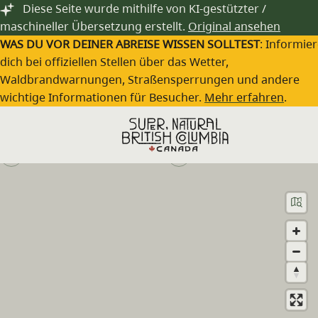
Zum Hauptinhalt springen
Diese Seite wurde mithilfe von KI-gestützter /
maschineller Übersetzung erstellt.
Original ansehen
WAS DU VOR DEINER ABREISE WISSEN SOLLTEST
: Informie
dich bei offiziellen Stellen über das Wetter,
Waldbrandwarnungen, Straßensperrungen und andere
Bull Canyon Provincial Park
wichtige Informationen für Besucher.
Mehr erfahren
.
Besuche die Webseite
(250) 320-9305