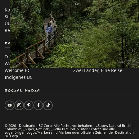
Kontakt
Reisebranche
Sitemap
Medien
Über uns
Unternehmen
Rechtliches & Richtlinien
简体中文 – China
Partnerseiten
Auf dieser Website
Trade & Invest BC
Reisevorschläge
Work BC
Praktische Tipps
Welcome BC
Zwei Länder, Eine Reise
Indigenes BC
Social Media
© 2026 - Destination BC Corp. Alle Rechte vorbehalten. „Super, Natural British
Columbia“, „Super, Natural“, „Hello BC“ und „Visitor Centre“ und alle
zugehörigen Logos/Marken sind Marken oder offizielle Zeichen der Destination
BC Corp.