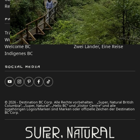
Rechtliches & Richtlinien
简体中文 – China
Partnerseiten
Auf dieser Website
Trade & Invest BC
Reisevorschläge
Work BC
Praktische Tipps
Welcome BC
Zwei Länder, Eine Reise
Indigenes BC
Social Media
© 2026 - Destination BC Corp. Alle Rechte vorbehalten. „Super, Natural British
Columbia“, „Super, Natural“, „Hello BC“ und „Visitor Centre“ und alle
zugehörigen Logos/Marken sind Marken oder offizielle Zeichen der Destination
BC Corp.