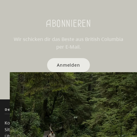
Abonnieren
Wir schicken dir das Beste aus British Columbia
per E-Mail.
Anmelden
Destination BC
Unsere Websites
Kontakt
Reisebranche
Sitemap
Medien
Über uns
Unternehmen