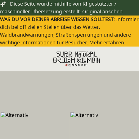
Zum Hauptinhalt springen
Diese Seite wurde mithilfe von KI-gestützter /
maschineller Übersetzung erstellt.
Original ansehen
WAS DU VOR DEINER ABREISE WISSEN SOLLTEST
: Informie
dich bei offiziellen Stellen über das Wetter,
Waldbrandwarnungen, Straßensperrungen und andere
wichtige Informationen für Besucher.
Mehr erfahren
.