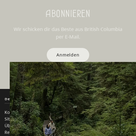
Abonnieren
Wir schicken dir das Beste aus British Columbia
per E-Mail.
Anmelden
Destination BC
Unsere Websites
Kontakt
Reisebranche
Sitemap
Medien
Über uns
Unternehmen
Rechtliches & Richtlinien
简体中文 – China