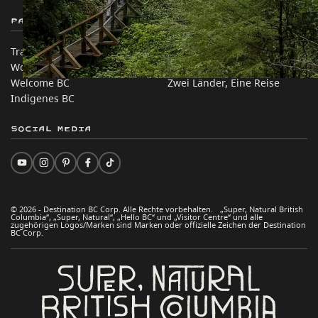
Partnerseiten
Auf dieser Website
Trade & Invest BC
Reisevorschläge
Work BC
Praktische Tipps
Welcome BC
Zwei Länder, Eine Reise
Indigenes BC
Social Media
© 2026 - Destination BC Corp. Alle Rechte vorbehalten. „Super, Natural British
Columbia“, „Super, Natural“, „Hello BC“ und „Visitor Centre“ und alle
zugehörigen Logos/Marken sind Marken oder offizielle Zeichen der Destination
BC Corp.