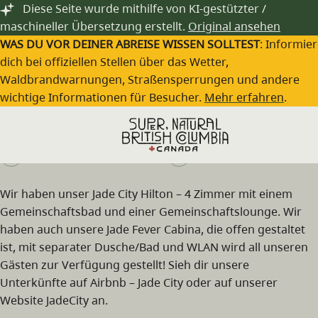
Zum Hauptinhalt springen
Diese Seite wurde mithilfe von KI-gestützter /
maschineller Übersetzung erstellt.
Original ansehen
WAS DU VOR DEINER ABREISE WISSEN SOLLTEST
: Informie
dich bei offiziellen Stellen über das Wetter,
Waldbrandwarnungen, Straßensperrungen und andere
Cassiar Mountain Jade Store
wichtige Informationen für Besucher.
Mehr erfahren
.
Besuche die Webseite
(250) 239-5233
Wir haben unser Jade City Hilton – 4 Zimmer mit einem
Gemeinschaftsbad und einer Gemeinschaftslounge. Wir
haben auch unsere Jade Fever Cabina, die offen gestaltet
ist, mit separater Dusche/Bad und WLAN wird all unseren
Gästen zur Verfügung gestellt! Sieh dir unsere
Unterkünfte auf Airbnb – Jade City oder auf unserer
Website JadeCity an.