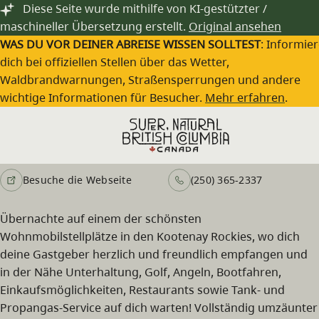
Zum Hauptinhalt springen
Diese Seite wurde mithilfe von KI-gestützter /
maschineller Übersetzung erstellt.
Original ansehen
WAS DU VOR DEINER ABREISE WISSEN SOLLTEST
: Informie
dich bei offiziellen Stellen über das Wetter,
Waldbrandwarnungen, Straßensperrungen und andere
Castlegar Cabins, RV Park &
wichtige Informationen für Besucher.
Mehr erfahren
.
Campground
Besuche die Webseite
(250) 365-2337
Übernachte auf einem der schönsten
Wohnmobilstellplätze in den Kootenay Rockies, wo dich
deine Gastgeber herzlich und freundlich empfangen und
in der Nähe Unterhaltung, Golf, Angeln, Bootfahren,
Einkaufsmöglichkeiten, Restaurants sowie Tank- und
Propangas-Service auf dich warten! Vollständig umzäunter