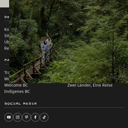
Destination BC
Unsere Websites
Kontakt
Reisebranche
Sitemap
Medien
Über uns
Unternehmen
Rechtliches & Richtlinien
简体中文 – China
Partnerseiten
Auf dieser Website
Trade & Invest BC
Reisevorschläge
Work BC
Praktische Tipps
Welcome BC
Zwei Länder, Eine Reise
Indigenes BC
Social Media