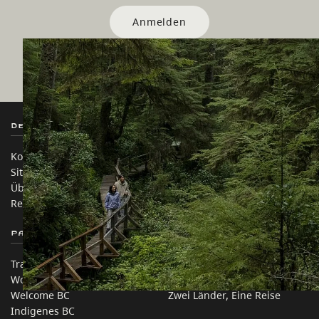
Anmelden
Destination BC
Unsere Websites
Kontakt
Reisebranche
Sitemap
Medien
Über uns
Unternehmen
Rechtliches & Richtlinien
简体中文 – China
Partnerseiten
Auf dieser Website
Trade & Invest BC
Reisevorschläge
Work BC
Praktische Tipps
Welcome BC
Zwei Länder, Eine Reise
Indigenes BC