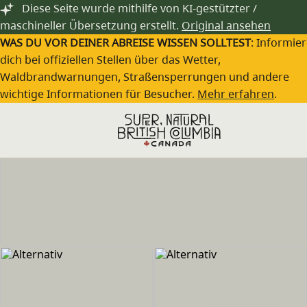
Zum Hauptinhalt springen
Diese Seite wurde mithilfe von KI-gestützter /
maschineller Übersetzung erstellt.
Original ansehen
WAS DU VOR DEINER ABREISE WISSEN SOLLTEST
: Informie
dich bei offiziellen Stellen über das Wetter,
Waldbrandwarnungen, Straßensperrungen und andere
wichtige Informationen für Besucher.
Mehr erfahren
.