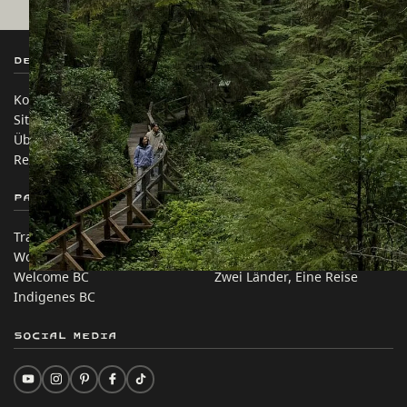
Destination BC
Unsere Websites
Kontakt
Reisebranche
Sitemap
Medien
Über uns
Unternehmen
Rechtliches & Richtlinien
简体中文 – China
Partnerseiten
Auf dieser Website
Trade & Invest BC
Reisevorschläge
Work BC
Praktische Tipps
Welcome BC
Zwei Länder, Eine Reise
Indigenes BC
Social Media