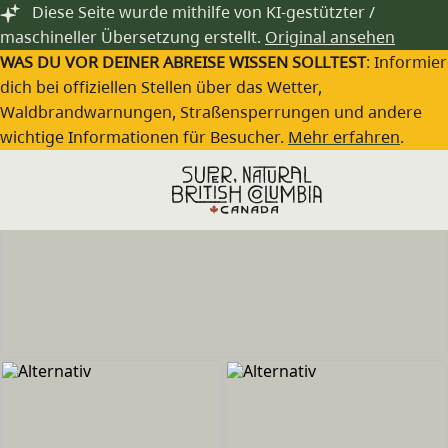
Zum Hauptinhalt springen
Diese Seite wurde mithilfe von KI-gestützter /
maschineller Übersetzung erstellt.
Original ansehen
WAS DU VOR DEINER ABREISE WISSEN SOLLTEST
: Informie
dich bei offiziellen Stellen über das Wetter,
Waldbrandwarnungen, Straßensperrungen und andere
wichtige Informationen für Besucher.
Mehr erfahren
.