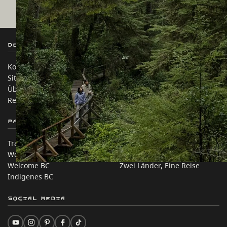
Destination BC
Unsere Websites
Kontakt
Reisebranche
Sitemap
Medien
Über uns
Unternehmen
Rechtliches & Richtlinien
简体中文 – China
Partnerseiten
Auf dieser Website
Trade & Invest BC
Reisevorschläge
Work BC
Praktische Tipps
Welcome BC
Zwei Länder, Eine Reise
Indigenes BC
Social Media