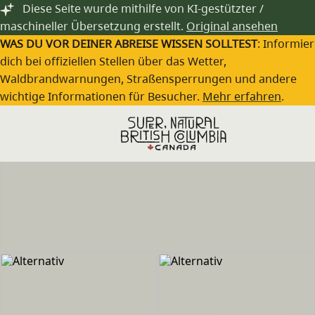
Zum Hauptinhalt springen
Diese Seite wurde mithilfe von KI-gestützter /
maschineller Übersetzung erstellt.
Original ansehen
WAS DU VOR DEINER ABREISE WISSEN SOLLTEST
: Informie
dich bei offiziellen Stellen über das Wetter,
Waldbrandwarnungen, Straßensperrungen und andere
wichtige Informationen für Besucher.
Mehr erfahren
.