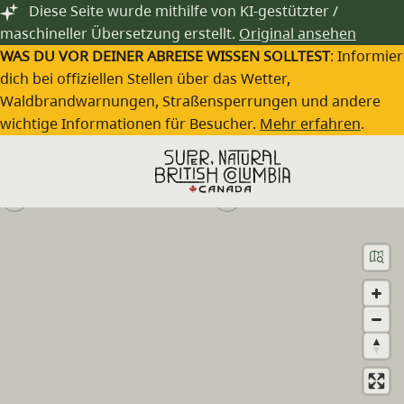
Zum Hauptinhalt springen
Diese Seite wurde mithilfe von KI-gestützter /
maschineller Übersetzung erstellt.
Original ansehen
WAS DU VOR DEINER ABREISE WISSEN SOLLTEST
: Informie
dich bei offiziellen Stellen über das Wetter,
Waldbrandwarnungen, Straßensperrungen und andere
Cottonwood Bay Resort
wichtige Informationen für Besucher.
Mehr erfahren
.
Besuche die Webseite
(250) 593-2345