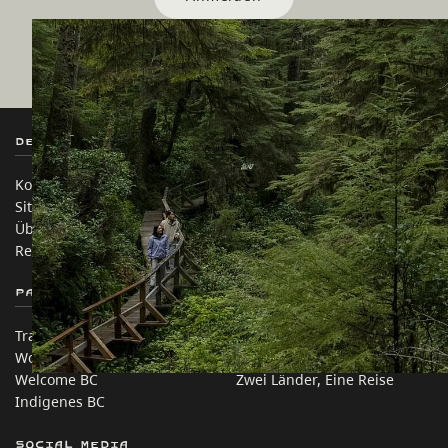
Destination BC
Unsere Websites
Kontakt
Reisebranche
Sitemap
Medien
Über uns
Unternehmen
Rechtliches & Richtlinien
简体中文 – China
Partnerseiten
Auf dieser Website
Trade & Invest BC
Reisevorschläge
Work BC
Praktische Tipps
Welcome BC
Zwei Länder, Eine Reise
Indigenes BC
Social Media