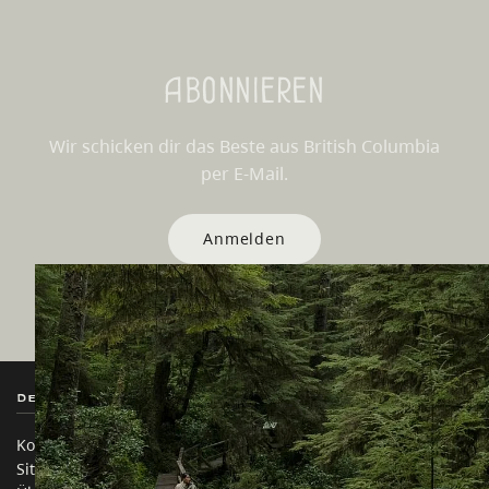
Abonnieren
Wir schicken dir das Beste aus British Columbia
per E-Mail.
Anmelden
Destination BC
Unsere Websites
Kontakt
Reisebranche
Sitemap
Medien