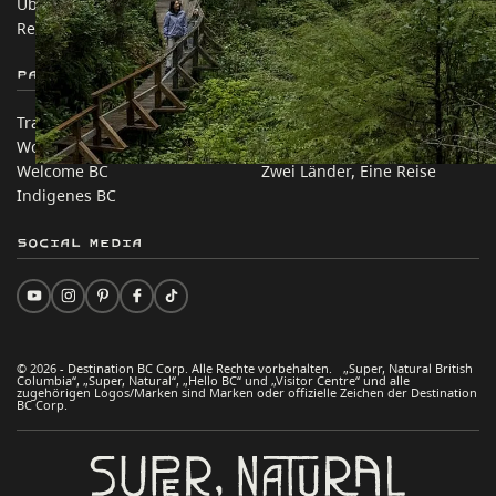
Über uns
Unternehmen
Rechtliches & Richtlinien
简体中文 – China
Partnerseiten
Auf dieser Website
Trade & Invest BC
Reisevorschläge
Work BC
Praktische Tipps
Welcome BC
Zwei Länder, Eine Reise
Indigenes BC
Social Media
© 2026 - Destination BC Corp. Alle Rechte vorbehalten. „Super, Natural British
Columbia“, „Super, Natural“, „Hello BC“ und „Visitor Centre“ und alle
zugehörigen Logos/Marken sind Marken oder offizielle Zeichen der Destination
BC Corp.