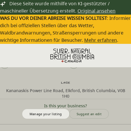
Zum Hauptinhalt springen
Diese Seite wurde mithilfe von KI-gestützter /
maschineller Übersetzung erstellt.
Original ansehen
WAS DU VOR DEINER ABREISE WISSEN SOLLTEST
: Informie
dich bei offiziellen Stellen über das Wetter,
Waldbrandwarnungen, Straßensperrungen und andere
Elk Lakes Provincial Park
wichtige Informationen für Besucher.
Mehr erfahren
.
Besuche die Webseite
(250) 387-4609
Lage
Kananaskis Power Line Road, Elkford, British Columbia, V0B
1H0
Is this your business?
Manage your listing
Suggest an edit